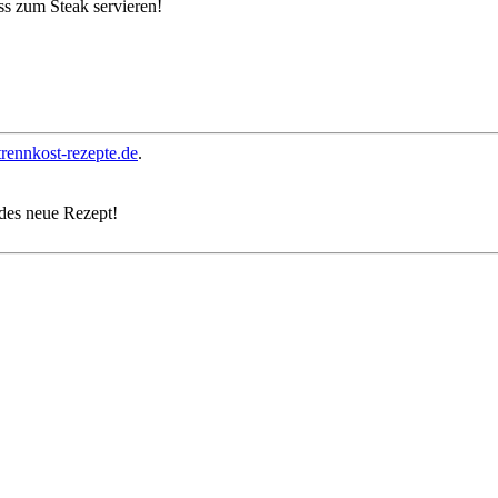
ss zum Steak servieren!
ennkost-rezepte.de
.
edes neue Rezept!