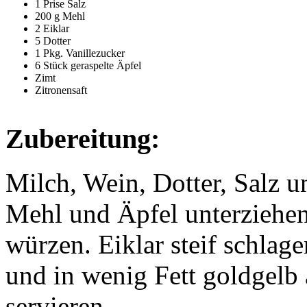
1 Prise Salz
200 g Mehl
2 Eiklar
5 Dotter
1 Pkg. Vanillezucker
6 Stück geraspelte Äpfel
Zimt
Zitronensaft
Zubereitung:
Milch, Wein, Dotter, Salz u
Mehl und Äpfel unterziehen
würzen. Eiklar steif schlag
und in wenig Fett goldgelb
servieren.